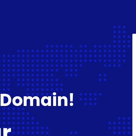
 Domain!
gr