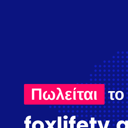
Πωλείται
το
foxlifetv.